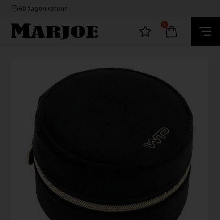
100% nikkelvrij sieraden
60 dagen retour
Snelle bezorging
Ecommerce Europe
0
100% nikkelvrij sieraden
60 dagen retour
Snelle bezorging
Ecommerce Europe