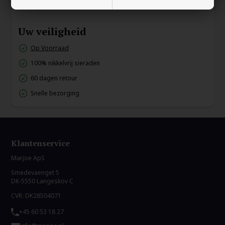
Uw veiligheid
Op Voorraad
100% nikkelvrij sieraden
60 dagen retour
Snelle bezorging
Klantenservice
Marjoe ApS
Smedevaenget 5
DK-5550 Langeskov C
CVR: DK28504071
+45 60 53 18 27