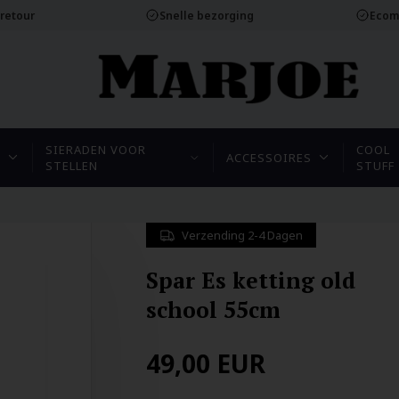
 retour
Snelle bezorging
Ecom
SIERADEN VOOR
COOL
N
ACCESSOIRES
STELLEN
STUFF
Verzending 2-4 Dagen
Spar Es ketting old
school 55cm
49,00
EUR