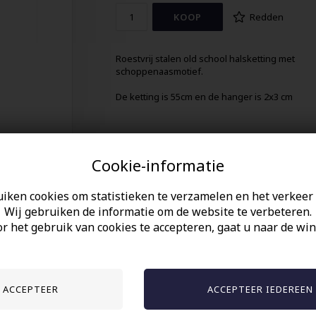
Redden
Roestvrij stalen old school halsketting met
schoppenaasmotief.
De ketting is 55cm en de hanger is 2x3 cm
Cookie-informatie
uiken cookies om statistieken te verzamelen en het verkeer 
Wij gebruiken de informatie om de website te verbeteren.
r het gebruik van cookies te accepteren, gaat u naar de win
Anderen gekocht hebben ook