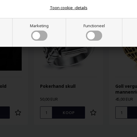
Toon cookie -details
Marketing
Functioneel
old
Pokerhand skull
Goll verg
mannenri
50,00 EUR
45,00 EUR