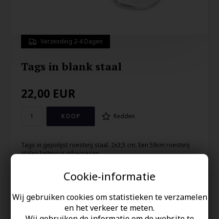
Verzending 2-4 Dagen
Tags in blank staal
22,00
EUR
Redden
Tags in gepolijst roestvrij staal. 2x3,5 cm. Een 59cm roestvrij
stalen ketting is inbegrepen.
Cookie-informatie
Uw veiligheid
Wij gebruiken cookies om statistieken te verzamelen
Op Voorraad
en het verkeer te meten.
100% nikkelvrij sieraden
Wij gebruiken de informatie om de website te