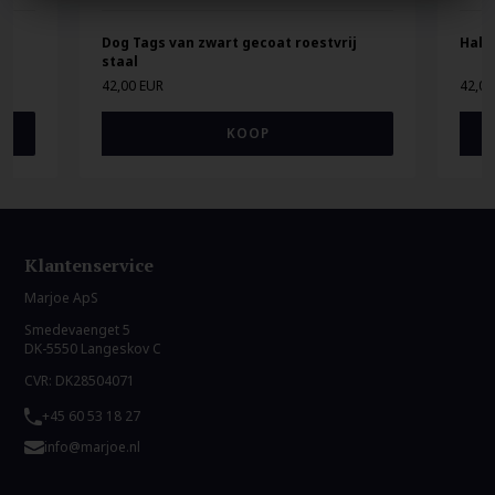
Dog Tags van zwart gecoat roestvrij
Hals
staal
42,00 EUR
42,00
Klantenservice
Marjoe ApS
Smedevaenget 5
DK-5550 Langeskov C
CVR: DK28504071
+45 60 53 18 27
info@marjoe.nl