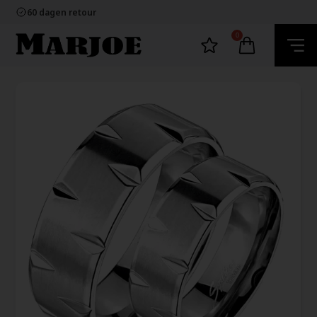
100% nikkelvrij sieraden
60 dagen retour
Snelle bezorging
Ecommerce Europe
0
100% nikkelvrij sieraden
60 dagen retour
Snelle bezorging
Ecommerce Europe