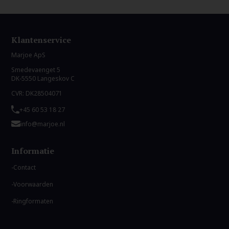
Klantenservice
Marjoe ApS
Smedevaenget 5
DK-5550 Langeskov C
CVR: DK28504071
+45 60 53 18 27
info@marjoe.nl
Informatie
Contact
Voorwaarden
Ringformaten