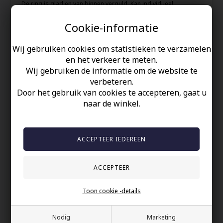
De ring is glad en van binnen verguld. Kan individueel
gedragen worden, of prachtig als verlovingsringen.
Cookie-informatie
De prijs is voor 1 stuk.
Maat 5-8 is 6 mm breed.
Maten 9-14 zijn 8 mm breed.
Wij gebruiken cookies om statistieken te verzamelen
en het verkeer te meten.
-------------
Wij gebruiken de informatie om de website te
VIND HIER UW RINGMAAT.
verbeteren.
Door het gebruik van cookies te accepteren, gaat u
naar de winkel.
Uw veiligheid
Op Voorraad
100% nikkelvrij sieraden
60 dagen retour
Snelle bezorging
Toon cookie -details
Anderen gekocht hebben ook
Nodig
Marketing