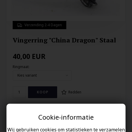
Verzending 2-4 Dagen
Vingerring "China Dragon" Staal
40,00
EUR
Ringmaat:
Redden
Coole ring met Chinese draak die zich om de vinger slingert.
De lengte is 3,5 cm van kop tot staart gezien op de top van de
Cookie-informatie
vinger. Echt een bijzondere en heerlijke ring van roestvrij staal.
Wij gebruiken cookies om statistieken te verzamelen