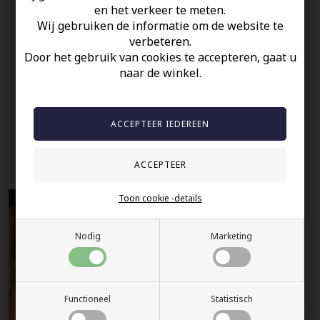
Uw veiligheid
en het verkeer te meten.
Wij gebruiken de informatie om de website te
Op Voorraad
verbeteren.
100% nikkelvrij sieraden
Door het gebruik van cookies te accepteren, gaat u
naar de winkel.
60 dagen retour
Snelle bezorging
Anderen gekocht hebben ook
Toon cookie -details
Nodig
Marketing
Functioneel
Statistisch