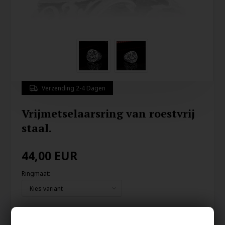
Verzending 2-4 Dagen
Vrijmetselaarsring van roestvrij
staal.
44,00
EUR
Ringmaat:
Redden