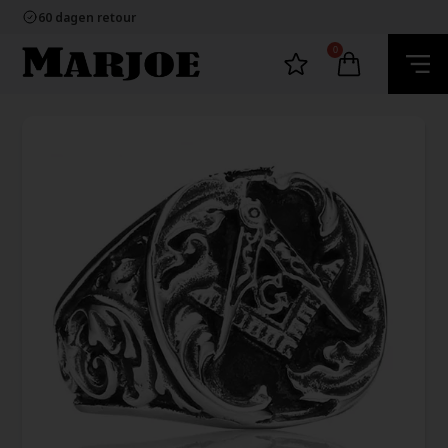
100% nikkelvrij sieraden
60 dagen retour
Snelle bezorging
Ecommerce Europe
0
100% nikkelvrij sieraden
60 dagen retour
Snelle bezorging
Ecommerce Europe