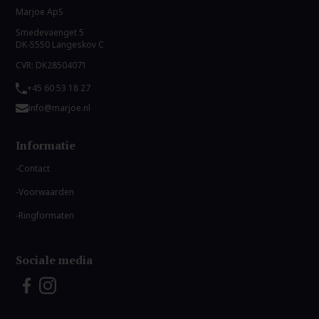
Marjoe ApS
Smedevaenget 5
DK-5550 Langeskov C
CVR: DK28504071
+45 60 53 18 27
info@marjoe.nl
Informatie
Contact
Voorwaarden
Ringformaten
Sociale media