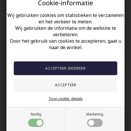
Cookie-informatie
Vrijmetselaar logo in deze mooie herenring.
Wij gebruiken cookies om statistieken te verzamelen
en het verkeer te meten.
2 cm
Wij gebruiken de informatie om de website te
verbeteren.
Uw veiligheid
Door het gebruik van cookies te accepteren, gaat u
naar de winkel.
Op Voorraad
100% nikkelvrij sieraden
60 dagen retour
Snelle bezorging
Anderen gekocht hebben ook
Toon cookie -details
Nodig
Marketing