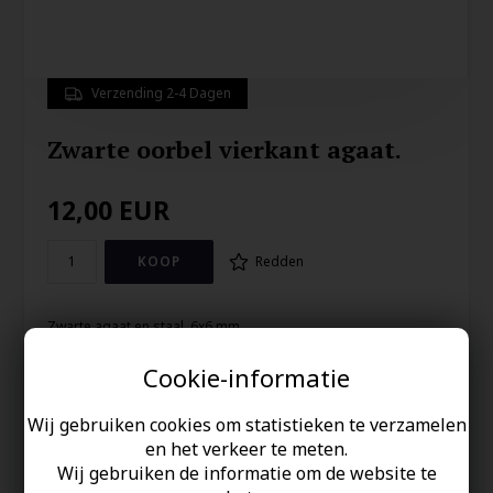
Verzending 2-4 Dagen
Zwarte oorbel vierkant agaat.
12,00
EUR
Redden
Zwarte agaat en staal. 6x6 mm
Cookie-informatie
Uw veiligheid
Wij gebruiken cookies om statistieken te verzamelen
Op Voorraad
en het verkeer te meten.
100% nikkelvrij sieraden
Wij gebruiken de informatie om de website te
60 dagen retour