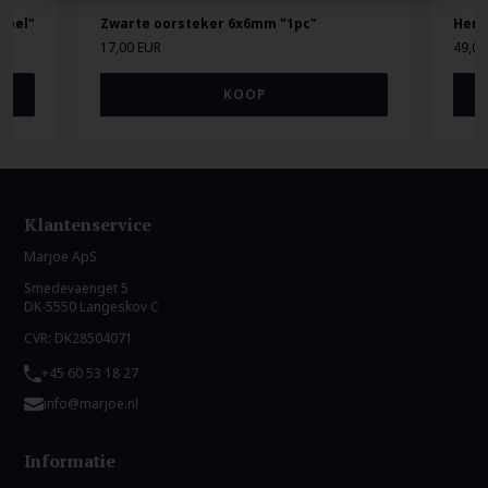
teel"
Zwarte oorsteker 6x6mm "1pc"
Here
17,00 EUR
49,00
Klantenservice
Marjoe ApS
Smedevaenget 5
DK-5550 Langeskov C
CVR: DK28504071
+45 60 53 18 27
info@marjoe.nl
Informatie