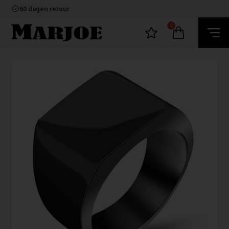
100% nikkelvrij sieraden
60 dagen retour
Snelle bezorging
Ecommerce Europe
0
100% nikkelvrij sieraden
60 dagen retour
Snelle bezorging
Ecommerce Europe