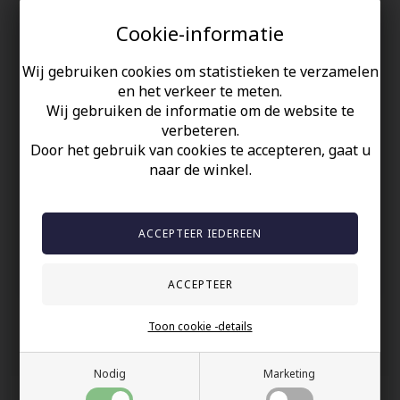
Deze herenring is perfect voor jou, als je waarde hecht aan stijl
Cookie-informatie
en kwaliteit.
Gemaakt van roestvrij staal en bedekt met een hoogglans
Wij gebruiken cookies om statistieken te verzamelen
zwarte blackcoat, geeft deze ring een modern en elegant
uiterlijk. Met zijn afmetingen van 1,5 x 1,5 cm is hij zowel
en het verkeer te meten.
discreet als opvallend. Een must-have voor elke stijlbewuste
Wij gebruiken de informatie om de website te
man.
verbeteren.
Door het gebruik van cookies te accepteren, gaat u
Uw veiligheid
naar de winkel.
Op Voorraad
100% nikkelvrij sieraden
60 dagen retour
Snelle bezorging
Toon cookie -details
Anderen gekocht hebben ook
Nodig
Marketing