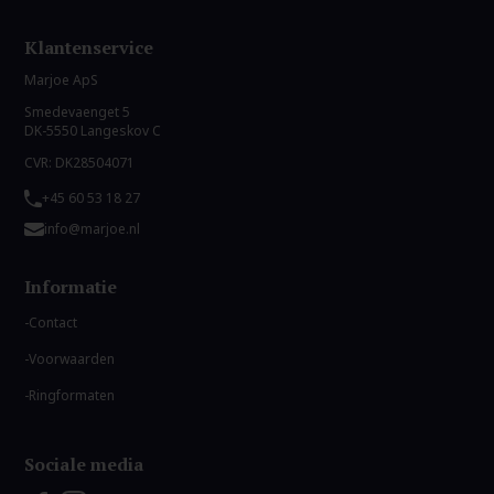
Klantenservice
Marjoe ApS
Smedevaenget 5
DK-5550 Langeskov C
CVR: DK28504071
+45 60 53 18 27
info@marjoe.nl
Informatie
Contact
Voorwaarden
Ringformaten
Sociale media