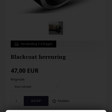
Verzending 2-4 Dagen
Blackcoat herenring
47,00
EUR
Ringmaat:
Redden