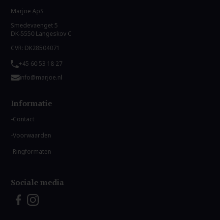
Marjoe ApS
Smedevaenget 5
DK-5550 Langeskov C
CVR: DK28504071
+45 60 53 18 27
info@marjoe.nl
Informatie
Contact
Voorwaarden
Ringformaten
Sociale media