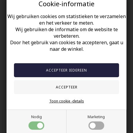
Cookie-informatie
Mooie ring van massief roestvrij staal met vergulde skull.
Meet 1 x 1 cm
Wij gebruiken cookies om statistieken te verzamelen
en het verkeer te meten.
Een ontzettend mooie bikerring.
Wij gebruiken de informatie om de website te
verbeteren.
Uw veiligheid
Door het gebruik van cookies te accepteren, gaat u
naar de winkel.
Op Voorraad
100% nikkelvrij sieraden
60 dagen retour
Snelle bezorging
Anderen gekocht hebben ook
Toon cookie -details
Nodig
Marketing