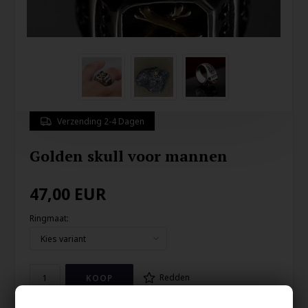
Verzending 2-4 Dagen
Golden skull voor mannen
47,00
EUR
Ringmaat:
Redden