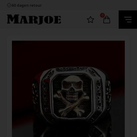
100% nikkelvrij sieraden
60 dagen retour
Snelle bezorging
Ecommerce Europe
0
100% nikkelvrij sieraden
60 dagen retour
Snelle bezorging
Ecommerce Europe