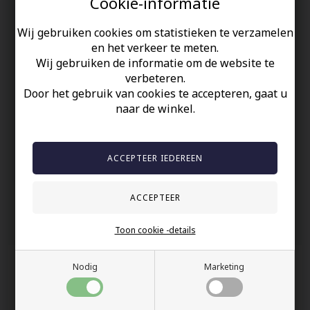
Cookie-informatie
Mooie gepolijste edelstalen ring met blauwe CZ steen van
8x8mm
Wij gebruiken cookies om statistieken te verzamelen
Herenring met de goede stijl.
en het verkeer te meten.
Wij gebruiken de informatie om de website te
verbeteren.
Uw veiligheid
Door het gebruik van cookies te accepteren, gaat u
Op Voorraad
naar de winkel.
100% nikkelvrij sieraden
60 dagen retour
Snelle bezorging
Anderen gekocht hebben ook
Toon cookie -details
Nodig
Marketing