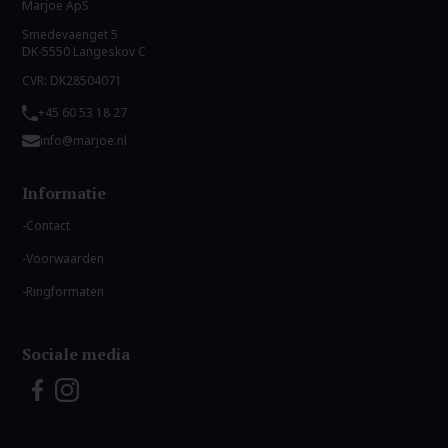
Marjoe ApS
Smedevaenget 5
DK-5550 Langeskov C
CVR: DK28504071
+45 60 53 18 27
info@marjoe.nl
Informatie
Contact
Voorwaarden
Ringformaten
Sociale media