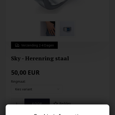
Verzending 2-4 Dagen
Sky - Herenring staal
50,00
EUR
Ringmaat:
Redden