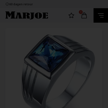
100% nikkelvrij sieraden
60 dagen retour
Snelle bezorging
Ecommerce Europe
0
100% nikkelvrij sieraden
60 dagen retour
Snelle bezorging
Ecommerce Europe