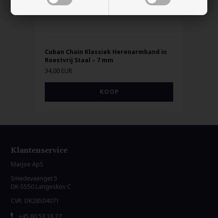
Cuban Chain Klassiek Herenarmband in
Roestvrij Staal – 7 mm
34,00 EUR
Klantenservice
Marjoe ApS
Smedevaenget 5
DK-5550 Langeskov C
CVR: DK28504071
+45 60 53 18 27