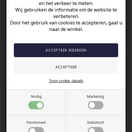
en het verkeer te meten.
Op Voorraad
Wij gebruiken de informatie om de website te
100% nikkelvrij sieraden
verbeteren.
Door het gebruik van cookies te accepteren, gaat u
60 dagen retour
naar de winkel.
Snelle bezorging
Anderen gekocht hebben ook
Toon cookie -details
Nodig
Marketing
Functioneel
Statistisch