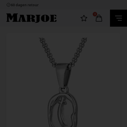
100% nikkelvrij sieraden
60 dagen retour
Snelle bezorging
Ecommerce Europe
0
100% nikkelvrij sieraden
60 dagen retour
Snelle bezorging
Ecommerce Europe