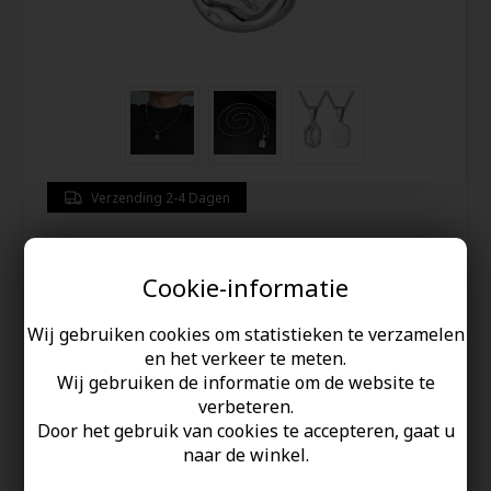
Verzending 2-4 Dagen
Ovale Sieraad in Roestvrij Staal |
Herenketting
Cookie-informatie
Wij gebruiken cookies om statistieken te verzamelen
34,00
EUR
en het verkeer te meten.
Wij gebruiken de informatie om de website te
Redden
verbeteren.
Door het gebruik van cookies te accepteren, gaat u
naar de winkel.
Een
stijlvol
en
uniek
ovaal sieraad voor mannen in
duurzaam
roestvrij staal. Het
organische ontwerp
meet