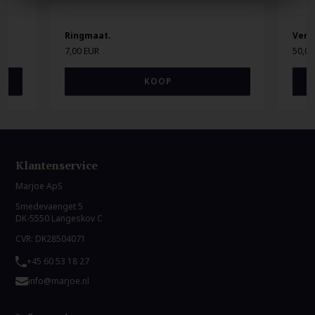
Ringmaat.
Vene
7,00 EUR
50,00
Klantenservice
Marjoe ApS
Smedevaenget 5
DK-5550 Langeskov C
CVR: DK28504071
+45 60 53 18 27
info@marjoe.nl