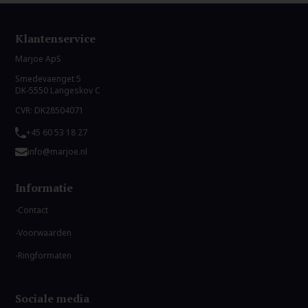
Klantenservice
Marjoe ApS
Smedevaenget 5
DK-5550 Langeskov C
CVR: DK28504071
+45 60 53 18 27
info@marjoe.nl
Informatie
Contact
Voorwaarden
Ringformaten
Sociale media