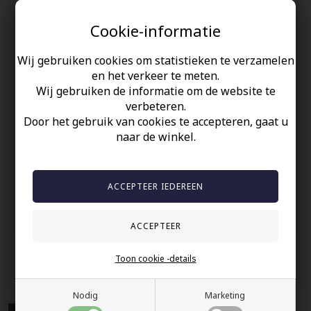
Cookie-informatie
Prachtige Viking ring met symbolen uit de Vikingtijd.
Volledig gerealiseerde herenring die nog niet eerder is gezien.
Wij gebruiken cookies om statistieken te verzamelen
en het verkeer te meten.
De ring is 8mm breed en kan in verschillende maten worden
Wij gebruiken de informatie om de website te
gekocht.
verbeteren.
Door het gebruik van cookies te accepteren, gaat u
Uw veiligheid
naar de winkel.
Op Voorraad
100% nikkelvrij sieraden
60 dagen retour
Snelle bezorging
Toon cookie -details
Anderen gekocht hebben ook
Nodig
Marketing