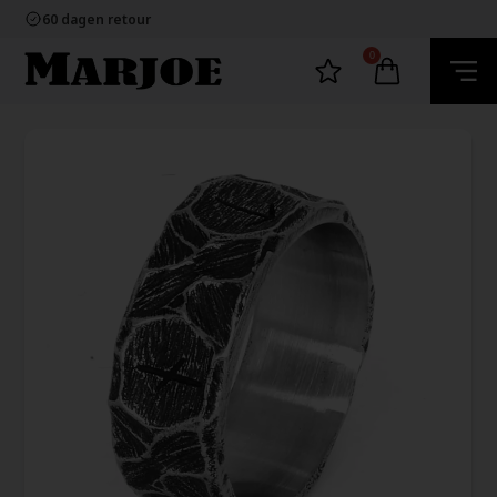
100% nikkelvrij sieraden
60 dagen retour
Snelle bezorging
Ecommerce Europe
0
100% nikkelvrij sieraden
60 dagen retour
Snelle bezorging
Ecommerce Europe