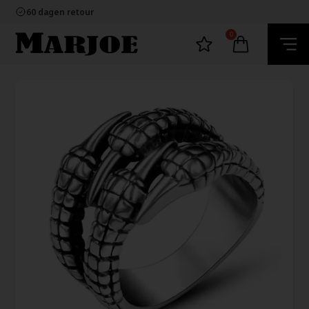
100% nikkelvrij sieraden
60 dagen retour
Snelle bezorging
Ecommerce Europe
0
100% nikkelvrij sieraden
60 dagen retour
Snelle bezorging
Ecommerce Europe