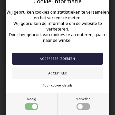
Cookie-informatie
Herenring met adelaarsklauwen in roestvrij staal.
Wij gebruiken cookies om statistieken te verzamelen
Een leuke en aparte herenring die opvalt.
en het verkeer te meten.
Wij gebruiken de informatie om de website te
Uw veiligheid
verbeteren.
Door het gebruik van cookies te accepteren, gaat u
Op Voorraad
naar de winkel.
100% nikkelvrij sieraden
60 dagen retour
Snelle bezorging
Anderen gekocht hebben ook
Toon cookie -details
Nodig
Marketing