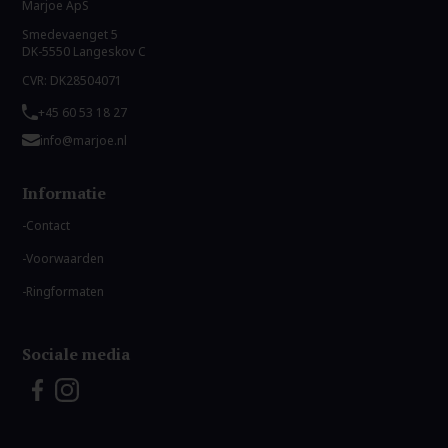
Marjoe ApS
Smedevaenget 5
DK-5550 Langeskov C
CVR: DK28504071
+45 60 53 18 27
info@marjoe.nl
Informatie
Contact
Voorwaarden
Ringformaten
Sociale media