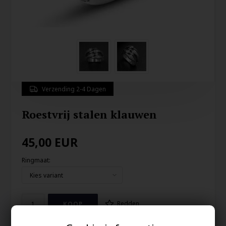
Verzending 2-4 Dagen
Roestvrij stalen klauwen
45,00
EUR
Ringmaat:
Redden