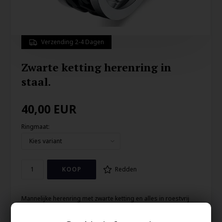
Verzending 2-4 Dagen
Zwarte ketting herenring in
staal.
40,00
EUR
Ringmaat:
Redden
Mannelijke herenring met zwarte ketting en alles in roestvrij
staal.