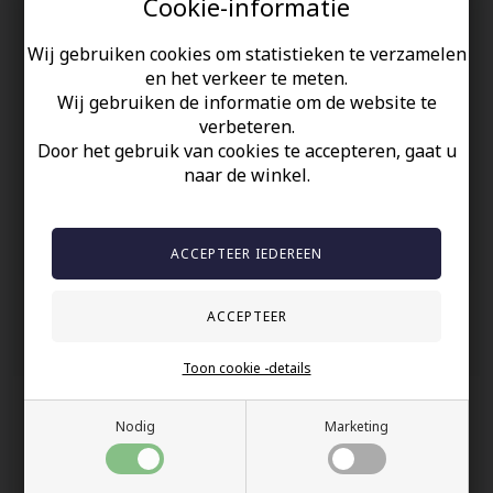
Cookie-informatie
De ring is 8 mm breed en je kunt deze in meerdere maten
kopen.
Wij gebruiken cookies om statistieken te verzamelen
Mooie herenring.
en het verkeer te meten.
Wij gebruiken de informatie om de website te
Uw veiligheid
verbeteren.
Door het gebruik van cookies te accepteren, gaat u
Op Voorraad
naar de winkel.
100% nikkelvrij sieraden
60 dagen retour
Snelle bezorging
Anderen gekocht hebben ook
Toon cookie -details
Nodig
Marketing