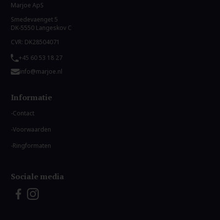
Marjoe ApS
Smedevaenget 5
DK-5550 Langeskov C
CVR: DK28504071
+45 60 53 18 27
info@marjoe.nl
Informatie
Contact
Voorwaarden
Ringformaten
Sociale media