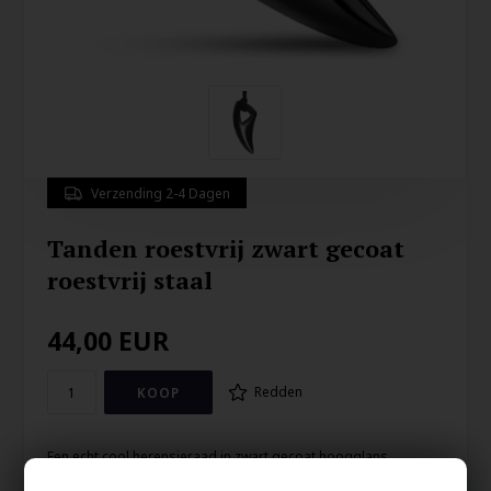
Verzending 2-4 Dagen
Tanden roestvrij zwart gecoat
roestvrij staal
44,00
EUR
Redden
Een echt cool herensieraad in zwart gecoat hoogglans
gepolijst massief roestvrij staal.