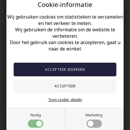
Cookie-informatie
Zwart gewaxt katoenen koord met een lengte van 63 cm dat op
de gewenste lengte kan worden afgesteld.
Wij gebruiken cookies om statistieken te verzamelen
De hanger meet 2 x 5 cm.
en het verkeer te meten.
Wij gebruiken de informatie om de website te
Uw veiligheid
verbeteren.
Door het gebruik van cookies te accepteren, gaat u
Op Voorraad
naar de winkel.
100% nikkelvrij sieraden
60 dagen retour
Snelle bezorging
Anderen gekocht hebben ook
Toon cookie -details
Nodig
Marketing