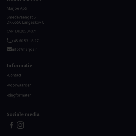
Marjoe ApS
Smedevaenget 5
DK-5550 Langeskov C
CVR: DK28504071
+45 60 53 18 27
info@marjoe.nl
Informatie
Contact
Voorwaarden
Ringformaten
Sociale media