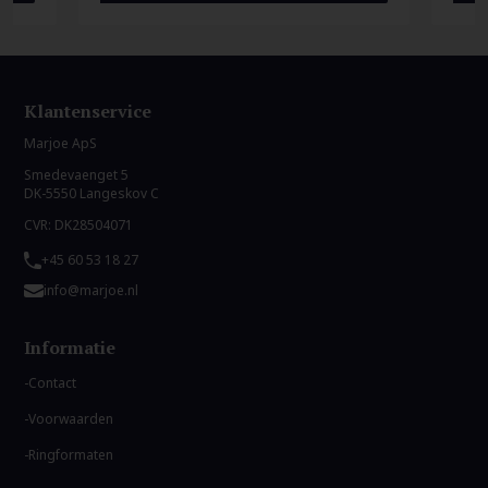
Klantenservice
Marjoe ApS
Smedevaenget 5
DK-5550 Langeskov C
CVR: DK28504071
+45 60 53 18 27
info@marjoe.nl
Informatie
Contact
Voorwaarden
Ringformaten