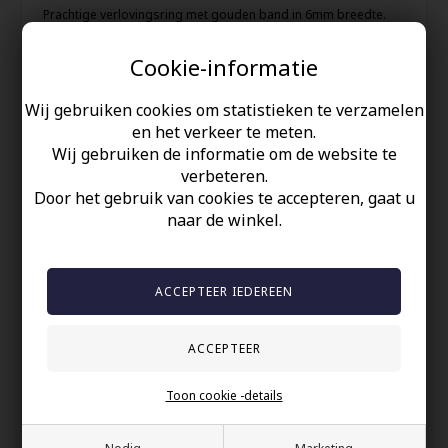
Prachtige verlovingsring met gouden band in 6mm breedte.
De damesring is met 3 CZ stenen en in de maten 5 - 9
Cookie-informatie
De herenring is zonder stenen en van maat 8 - 12
Wij gebruiken cookies om statistieken te verzamelen
Roestvrij staal.
en het verkeer te meten.
-------------
Wij gebruiken de informatie om de website te
verbeteren.
VIND HIER UW RINGMAAT.
Door het gebruik van cookies te accepteren, gaat u
naar de winkel.
Uw veiligheid
Op Voorraad
100% nikkelvrij sieraden
60 dagen retour
Snelle bezorging
Toon cookie -details