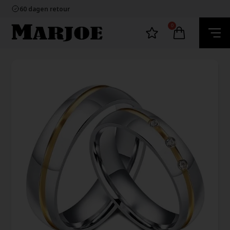
100% nikkelvrij sieraden
60 dagen retour
Snelle bezorging
Ecommerce Europe
0
100% nikkelvrij sieraden
60 dagen retour
Snelle bezorging
Ecommerce Europe