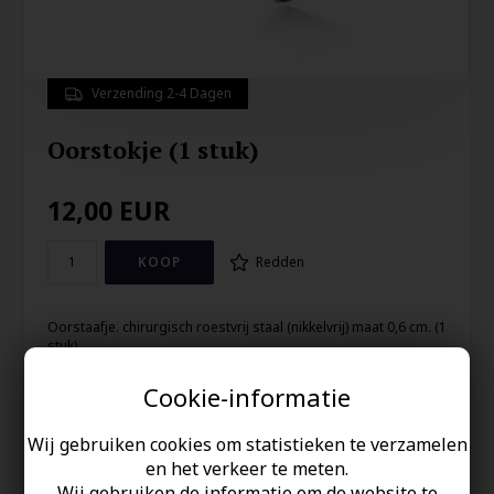
Verzending 2-4 Dagen
Oorstokje (1 stuk)
12,00
EUR
Redden
Oorstaafje. chirurgisch roestvrij staal (nikkelvrij) maat 0,6 cm. (1
stuk)
Cookie-informatie
Uw veiligheid
Wij gebruiken cookies om statistieken te verzamelen
Op Voorraad
en het verkeer te meten.
100% nikkelvrij sieraden
Wij gebruiken de informatie om de website te