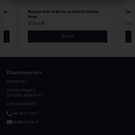
atje
Marjoe Bolo lederen armband Deluxe
Zwar
8mm
67,00 EUR
17,00
Klantenservice
Marjoe ApS
Smedevaenget 5
DK-5550 Langeskov C
CVR: DK28504071
+45 60 53 18 27
info@marjoe.nl