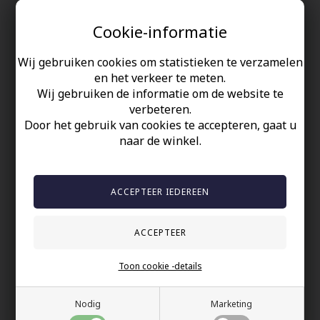
Cookie-informatie
Mooie herenarmband in gematteerd roestvrij staal sluiting en
kralen.
Wij gebruiken cookies om statistieken te verzamelen
Het leer is 1 klasse en in 8mm dik dus goed sterk als
en het verkeer te meten.
herenarmband.
Wij gebruiken de informatie om de website te
Verkrijgbaar in verschillende lengtes.
verbeteren.
Door het gebruik van cookies te accepteren, gaat u
naar de winkel.
Uw veiligheid
Op Voorraad
100% nikkelvrij sieraden
60 dagen retour
Snelle bezorging
Toon cookie -details
Anderen gekocht hebben ook
Nodig
Marketing