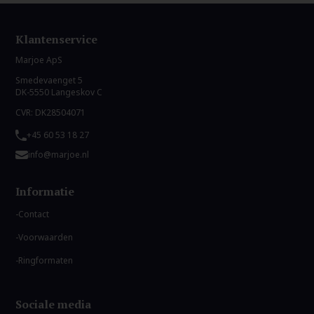
Klantenservice
Marjoe ApS
Smedevaenget 5
DK-5550 Langeskov C
CVR: DK28504071
+45 60 53 18 27
info@marjoe.nl
Informatie
Contact
Voorwaarden
Ringformaten
Sociale media