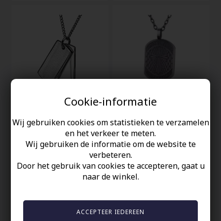
Cookie-informatie
Roestvrij stalen "Tekst"
Ketting in donker staal.
Wij gebruiken cookies om statistieken te verzamelen
ketting
en het verkeer te meten.
44,00 EUR
34,00 EUR
Wij gebruiken de informatie om de website te
verbeteren.
Door het gebruik van cookies te accepteren, gaat u
naar de winkel.