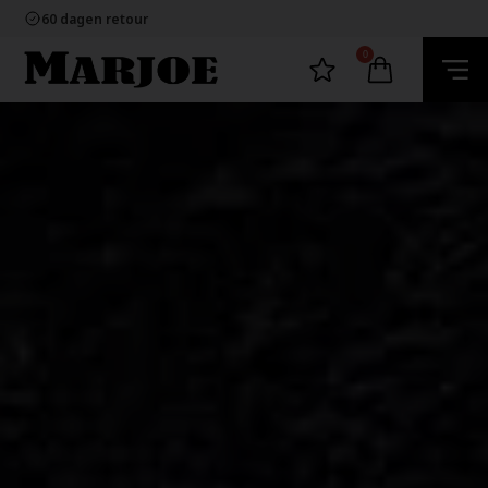
60 dagen retour
Snelle bezorging
Ecommerce Europe
100% nikkelvrij sieraden
0
60 dagen retour
Snelle bezorging
Ecommerce Europe