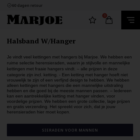
100% nikkelvrij sieraden
60 dagen retour
Snelle bezorging
Ecommerce Europe
0
100% nikkelvrij sieraden
60 dagen retour
Snelle bezorging
Ecommerce Europe
Halsband W/Hanger
Je vindt veel kettingen met hangers bij Marjoe. We hebben een
ruime selectie herensieraden, waarin je stijlvolle en mannelijke
kettingen met fraaie hangers vindt. – alle prijzen in deze
categorie zijn incl. ketting. -
Een ketting met hanger hoeft niet
vrouwelijk te zijn of een verfijnd design te hebben. We hebben
alleen kettingen met hangers die een mannelijke uitstraling
hebben en die goed bij de meeste mannen passen. – Iedereen
kan een aantrekkelijke ketting met hanger vinden, voor
voordelige prijzen. We hebben een grote collectie, lage prijzen
en gratis verzending. Het spreekt voor zich, dat je jouw
herensieraden hier moet kopen.
SIERADEN VOOR MANNEN