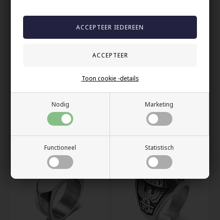
Toon cookie -details
Nodig
Marketing
13 roestvrij stalen
Zwart Marc roestvrij
master ring
stalen ring glanzend
47,00 EUR
49,00 EUR
Functioneel
Statistisch