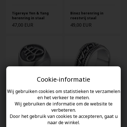
Binez herenring in
Tigereye Yen & Yang
roestvrij staal
herenring in staal
47,00 EUR
49,00 EUR
Cookie-informatie
Wij gebruiken cookies om statistieken te verzamelen
en het verkeer te meten.
Leviathan satanisme
Nazar herenring in staal
Wij gebruiken de informatie om de website te
mannen ring in staal
verbeteren.
42,00 EUR
47,00 EUR
Door het gebruik van cookies te accepteren, gaat u
naar de winkel.