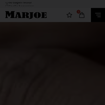
60 dagen retour
Snelle bezorging
Ecommerce Europe
100% nikkelvrij sieraden
0
60 dagen retour
Snelle bezorging
Ecommerce Europe